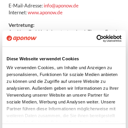
E-Mail-Adresse:
info@aponow.de
Internet:
www.aponow.de
Vertretung:
ApoNow GmbH wird vertreten durch Thomas Engels
Register und Registernummer: Amtsgericht Hagen,
HRB 11308
Verantwortlicher für journalistisch-redaktionelle
Diese Webseite verwendet Cookies
Inhalte gem. § 55 II RstV:
Wir verwenden Cookies, um Inhalte und Anzeigen zu
Thomas Engels
personalisieren, Funktionen für soziale Medien anbieten
zu können und die Zugriffe auf unsere Website zu
Keine Abmahnung ohne Kontakt!
analysieren. Außerdem geben wir Informationen zu Ihrer
Im Falle der Geltendmachung von Ansprüchen
Verwendung unserer Website an unsere Partner für
jeglicher Art aus urheber-, wettbewerbsrechtlichen
soziale Medien, Werbung und Analysen weiter. Unsere
sowie markenrechtlichen Angelegenheiten bitten wir,
Partner führen diese Informationen möglicherweise mit
zur Vermeidung unnötiger Rechtsstreitigkeiten,
weiteren Daten zusammen, die Sie ihnen bereitgestellt
Abmahnungen und Kosten, uns umgehend zu
haben oder die sie im Rahmen Ihrer Nutzung der Dienste
kontaktieren. Falls Ansprüche der oben genannten