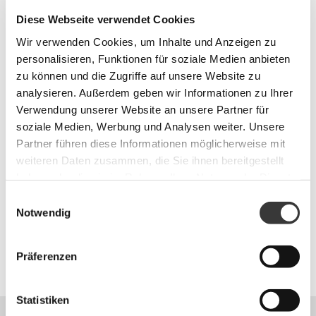
wird.
Diese Webseite verwendet Cookies
Ein gepflegtes Profil erhöht die digitale Sichtbarkeit
Wir verwenden Cookies, um Inhalte und Anzeigen zu
Ihrer Apotheke, verbessert Ihre Auffindbarkeit auf
personalisieren, Funktionen für soziale Medien anbieten
Herstellerseiten mit aponow-Integration und stärkt
zu können und die Zugriffe auf unsere Website zu
Ihre regionale Reichweite. Durch aktuelle Daten und
analysieren. Außerdem geben wir Informationen zu Ihrer
vollständige Informationen bleiben Sie für Online-
Verwendung unserer Website an unsere Partner für
Kund:innen sichtbar, vertrauenswürdig und wählbar
soziale Medien, Werbung und Analysen weiter. Unsere
– ob für Abholung, Lieferung oder persönliche
Partner führen diese Informationen möglicherweise mit
Beratung vor Ort.
weiteren Daten zusammen, die Sie ihnen bereitgestellt
haben oder die sie im Rahmen Ihrer Nutzung der Dienste
gesammelt haben.
Einwilligungsauswahl
Notwendig
Präferenzen
Statistiken