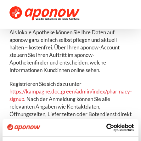
Skip
to
content
Als lokale Apotheke können Sie Ihre Daten auf
aponow ganz einfach selbst pflegen und aktuell
halten – kostenfrei. Über Ihren aponow-Account
steuern Sie Ihren Auftritt im aponow-
Apothekenfinder und entscheiden, welche
Informationen Kund:innen online sehen.
Registrieren Sie sich dazu unter
https://kampagne.doc.green/admin/index/pharmacy-
signup
. Nach der Anmeldung können Sie alle
relevanten Angaben wie Kontaktdaten,
Öffnungszeiten, Lieferzeiten oder Botendienst direkt
eintragen und jederzeit aktualisieren. So stellen Sie
sicher, dass Ihre Apotheke korrekt angezeigt wird
und von Kund:innen in Ihrer Umgebung gefunden