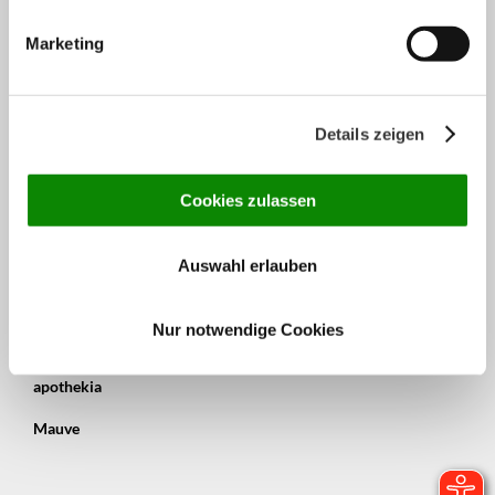
Marketing
Rechtliches
Impressum
Details zeigen
Datenschutzerklärung
Cookies zulassen
Unsere Partner
Auswahl erlauben
Frag die Apotheke
Nur notwendige Cookies
Kyte-Tec
apothekia
Mauve